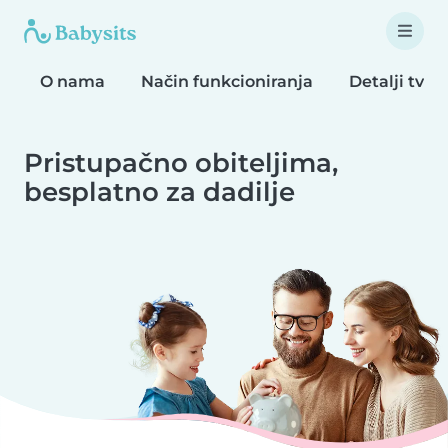
O nama
Način funkcioniranja
Detalji tvrt
Pristupačno obiteljima,
besplatno za dadilje