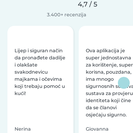
4,7 / 5
3.400+ recenzija
Lijep i siguran način
Ova aplikacija je
da pronađete dadilje
super jednostavna
i olakšate
za korištenje, super
svakodnevicu
korisna, pouzdana,
majkama i očevima
ima mnogo
koji trebaju pomoć u
sigurnosnih sustava
kući!
sustava za provjeru
identiteta koji čine
da se članovi
osjećaju sigurno.
Nerina
Giovanna