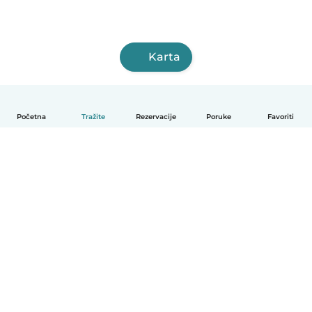
Karta
Početna
Tražite
Rezervacije
Poruke
Favoriti
Hrvatski
Način funkcioniranja
Pomoć
Uvjeti i privatnost
Cijene
Detalji tvrtke
Babysits za tvrtke
Standardi zajednice