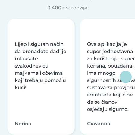
3.400+ recenzija
Lijep i siguran način
Ova aplikacija je
da pronađete dadilje
super jednostavna
i olakšate
za korištenje, super
svakodnevicu
korisna, pouzdana,
majkama i očevima
ima mnogo
koji trebaju pomoć u
sigurnosnih sustava
kući!
sustava za provjeru
identiteta koji čine
da se članovi
osjećaju sigurno.
Nerina
Giovanna