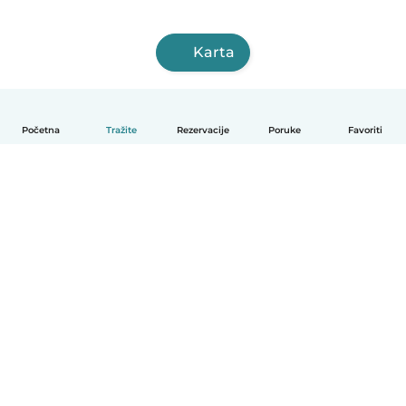
Karta
Početna
Tražite
Rezervacije
Poruke
Favoriti
Hrvatski
Način funkcioniranja
Pomoć
Uvjeti i privatnost
Cijene
Detalji tvrtke
Babysits za tvrtke
Standardi zajednice