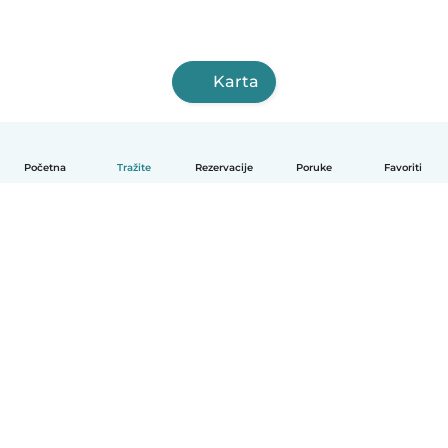
Karta
Početna
Tražite
Rezervacije
Poruke
Favoriti
Hrvatski
Način funkcioniranja
Pomoć
Uvjeti i privatnost
Cijene
Detalji tvrtke
Babysits za tvrtke
Standardi zajednice