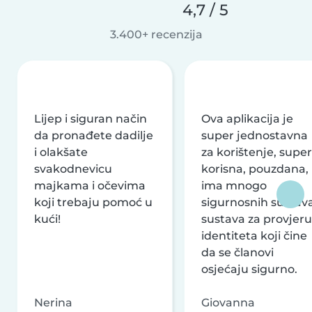
4,7 / 5
3.400+ recenzija
Lijep i siguran način
Ova aplikacija je
da pronađete dadilje
super jednostavna
i olakšate
za korištenje, super
svakodnevicu
korisna, pouzdana,
majkama i očevima
ima mnogo
koji trebaju pomoć u
sigurnosnih sustava
kući!
sustava za provjeru
identiteta koji čine
da se članovi
osjećaju sigurno.
Nerina
Giovanna