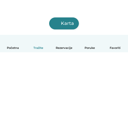
Karta
Početna
Tražite
Rezervacije
Poruke
Favoriti
Hrvatski
Način funkcioniranja
Pomoć
Uvjeti i privatnost
Cijene
Detalji tvrtke
Babysits za tvrtke
Standardi zajednice