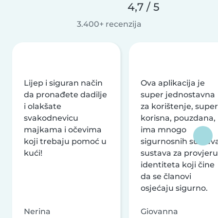
4,7 / 5
3.400+ recenzija
Lijep i siguran način
Ova aplikacija je
da pronađete dadilje
super jednostavna
i olakšate
za korištenje, super
svakodnevicu
korisna, pouzdana,
majkama i očevima
ima mnogo
koji trebaju pomoć u
sigurnosnih sustava
kući!
sustava za provjeru
identiteta koji čine
da se članovi
osjećaju sigurno.
Nerina
Giovanna