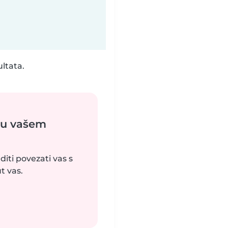
ultata.
 u vašem
iti povezati vas s
t vas.