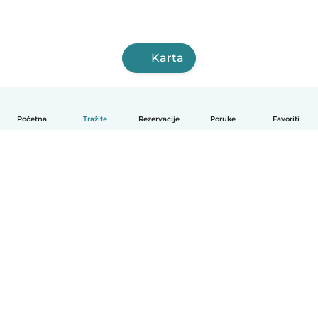
Karta
Početna
Tražite
Rezervacije
Poruke
Favoriti
Hrvatski
Način funkcioniranja
Pomoć
Uvjeti i privatnost
Cijene
Detalji tvrtke
Babysits za tvrtke
Standardi zajednice