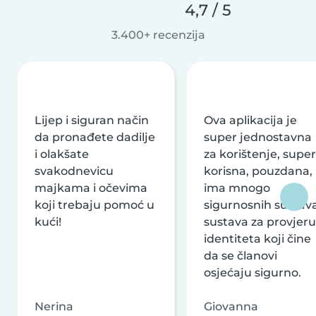
4,7 / 5
3.400+ recenzija
Lijep i siguran način
Ova aplikacija je
da pronađete dadilje
super jednostavna
i olakšate
za korištenje, super
svakodnevicu
korisna, pouzdana,
majkama i očevima
ima mnogo
koji trebaju pomoć u
sigurnosnih sustava
kući!
sustava za provjeru
identiteta koji čine
da se članovi
osjećaju sigurno.
Nerina
Giovanna