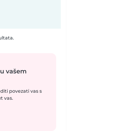
ultata.
 u vašem
iti povezati vas s
t vas.