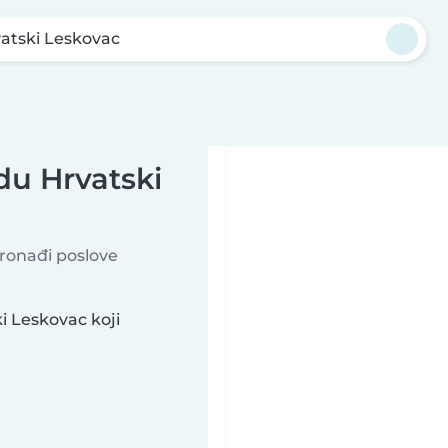
atski Leskovac
du Hrvatski
Pronađi poslove
i Leskovac koji