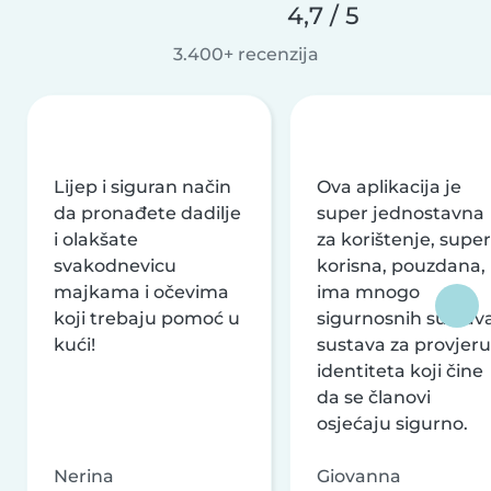
4,7 / 5
3.400+ recenzija
Lijep i siguran način
Ova aplikacija je
da pronađete dadilje
super jednostavna
i olakšate
za korištenje, super
svakodnevicu
korisna, pouzdana,
majkama i očevima
ima mnogo
koji trebaju pomoć u
sigurnosnih sustava
kući!
sustava za provjeru
identiteta koji čine
da se članovi
osjećaju sigurno.
Nerina
Giovanna