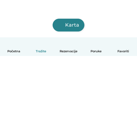
Karta
Početna
Tražite
Rezervacije
Poruke
Favoriti
Hrvatski
Način funkcioniranja
Pomoć
Uvjeti i privatnost
Cijene
Detalji tvrtke
Babysits za tvrtke
Standardi zajednice