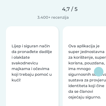
4,7 / 5
3.400+ recenzija
Lijep i siguran način
Ova aplikacija je
da pronađete dadilje
super jednostavna
i olakšate
za korištenje, super
svakodnevicu
korisna, pouzdana,
majkama i očevima
ima mnogo
koji trebaju pomoć u
sigurnosnih sustava
kući!
sustava za provjeru
identiteta koji čine
da se članovi
osjećaju sigurno.