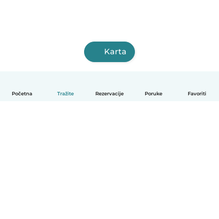
Karta
Početna
Tražite
Rezervacije
Poruke
Favoriti
Hrvatski
Način funkcioniranja
Pomoć
Uvjeti i privatnost
Cijene
Detalji tvrtke
Babysits za tvrtke
Standardi zajednice