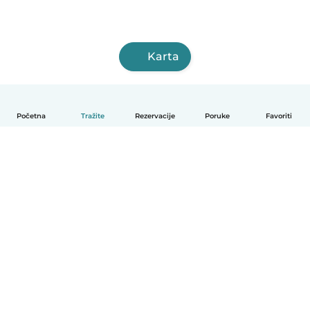
Karta
Početna
Tražite
Rezervacije
Poruke
Favoriti
Hrvatski
Način funkcioniranja
Pomoć
Uvjeti i privatnost
Cijene
Detalji tvrtke
Babysits za tvrtke
Standardi zajednice