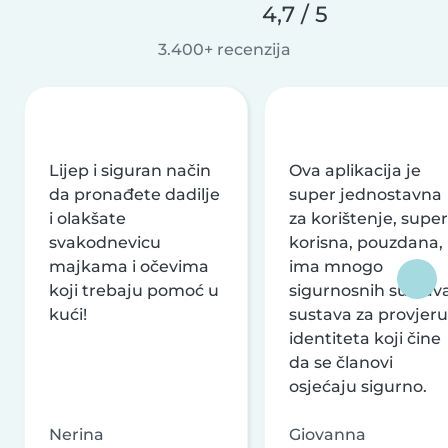
4,7 / 5
3.400+ recenzija
Lijep i siguran način
Ova aplikacija je
da pronađete dadilje
super jednostavna
i olakšate
za korištenje, super
svakodnevicu
korisna, pouzdana,
majkama i očevima
ima mnogo
koji trebaju pomoć u
sigurnosnih sustava
kući!
sustava za provjeru
identiteta koji čine
da se članovi
osjećaju sigurno.
Nerina
Giovanna