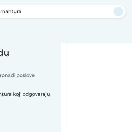
emantura
adu
Pronađi poslove
tura koji odgovaraju