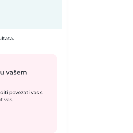
ultata.
 u vašem
iti povezati vas s
t vas.