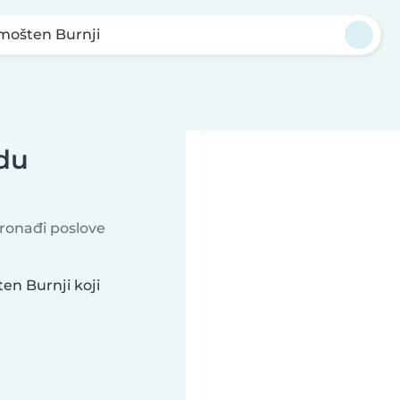
mošten Burnji
adu
Pronađi poslove
en Burnji koji