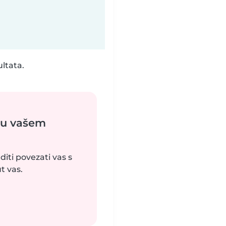
ultata.
 u vašem
iti povezati vas s
t vas.