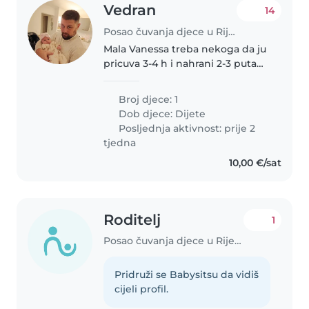
Vedran
14
Posao čuvanja djece u Rijeka
Mala Vanessa treba nekoga da ju
pricuva 3-4 h i nahrani 2-3 puta
tjedno, ali ne svaki tjedan, nego
samo u tjednima dok je tata na
Broj djece: 1
polovnim putevima, tj da dadilja
Dob djece:
Dijete
pomogne mami da se..
Posljednja aktivnost: prije 2
tjedna
10,00 €/sat
Roditelj
1
Posao čuvanja djece u Rijeka
Pridruži se Babysitsu da vidiš
cijeli profil.