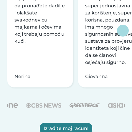
da pronađete dadilje
super jednostavna
i olakšate
za korištenje, super
svakodnevicu
korisna, pouzdana,
majkama i očevima
ima mnogo
koji trebaju pomoć u
sigurnosnih sustava
kući!
sustava za provjeru
identiteta koji čine
da se članovi
osjećaju sigurno.
Nerina
Giovanna
Izradite moj račun!