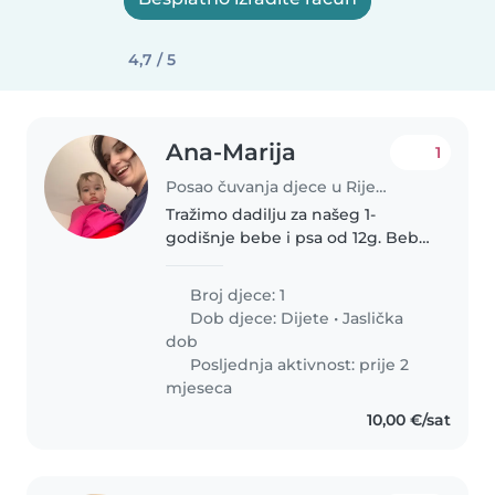
4,7 / 5
Ana-Marija
1
Posao čuvanja djece u Rijeka
Tražimo dadilju za našeg 1-
godišnje bebe i psa od 12g. Beba
je puna energije, znatiželjna i
prijateljski raspoložen, pas je
Broj djece: 1
spavač :). Nudimo sigurno i
Dob djece:
Dijete
•
Jaslička
ugodno okruženje u našem
dob
domu.
Posljednja aktivnost: prije 2
mjeseca
10,00 €/sat