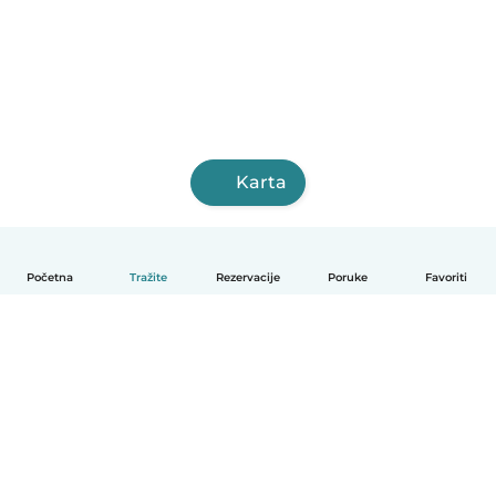
Karta
Početna
Tražite
Rezervacije
Poruke
Favoriti
Hrvatski
Način funkcioniranja
Pomoć
Uvjeti i privatnost