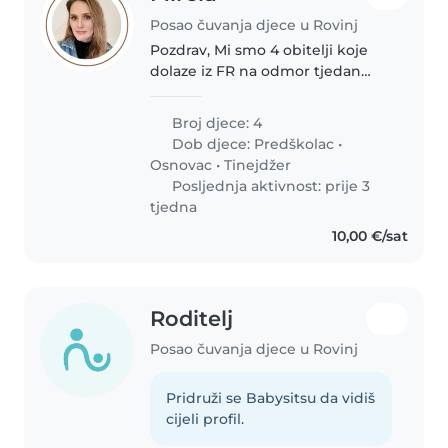
Posao čuvanja djece u Rovinj
Pozdrav, Mi smo 4 obitelji koje
dolaze iz FR na odmor tjedan
dana 8-15 kolovoz sa 9 djece i
trebali bi osobu svaki dan koja bi
Broj djece: 4
mogla ostati par sati na dan sa
Dob djece:
Predškolac
•
djecom. Moguće je da..
Osnovac
•
Tinejdžer
Posljednja aktivnost: prije 3
tjedna
10,00 €/sat
Roditelj
Posao čuvanja djece u Rovinj
Pridruži se Babysitsu da vidiš
cijeli profil.