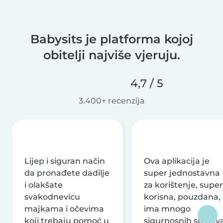
Babysits je platforma kojoj
obitelji najviše vjeruju.
4,7 / 5
3.400+ recenzija
Lijep i siguran način
Ova aplikacija je
da pronađete dadilje
super jednostavna
i olakšate
za korištenje, super
svakodnevicu
korisna, pouzdana,
majkama i očevima
ima mnogo
koji trebaju pomoć u
sigurnosnih sustava