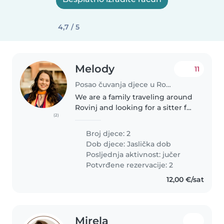
4,7 / 5
Melody
11
Posao čuvanja djece u Rovinj
We are a family traveling around
Rovinj and looking for a sitter for
(2)
our sons ages 2 and 4 years old
from 8:30am-3pm on Monday
Broj djece: 2
August 10th :)
Dob djece:
Jaslička dob
Posljednja aktivnost: jučer
Potvrđene rezervacije: 2
12,00 €/sat
Mirela