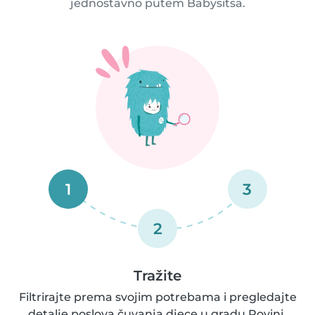
jednostavno putem Babysitsa.
1
3
2
Tražite
Filtrirajte prema svojim potrebama i pregledajte
detalje poslova čuvanja djece u gradu Rovinj.