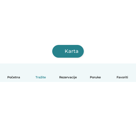
Karta
Početna
Tražite
Rezervacije
Poruke
Favoriti
Hrvatski
Način funkcioniranja
Pomoć
Uvjeti i privatnost