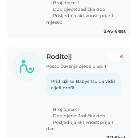
Broj djece: 1
ugodna i prijateljski raspoložena.
Dob djece:
Jaslička dob
Pažljivo bi je pregledali..
Posljednja aktivnost: prije 1
mjesec
8,46 €/sat
Roditelj
6
Posao čuvanja djece u Split
Pridruži se Babysitsu da vidiš
cijeli profil.
Broj djece: 1
Dob djece:
Jaslička dob
Posljednja aktivnost: prije 1
dan
7,11 €/sat