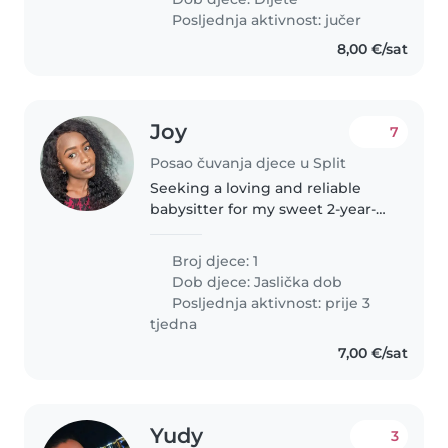
and four furry “supervisors” (our..
Posljednja aktivnost: jučer
8,00 €/sat
Joy
7
Posao čuvanja djece u Split
Seeking a loving and reliable
babysitter for my sweet 2-year-
old daughter, who is a delight! 💕
I'm looking for someone to pick
Broj djece: 1
her up from daycare around 2
Dob djece:
Jaslička dob
PM and spend time with her..
Posljednja aktivnost: prije 3
tjedna
7,00 €/sat
Yudy
3