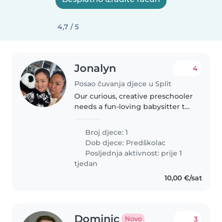
4,7 / 5
Jonalyn
4
Posao čuvanja djece u Split
Our curious, creative preschooler
needs a fun-loving babysitter to
join our holidays! We seek
someone fluent in English and
Broj djece: 1
mayebe French who is creative
Dob djece:
Predškolac
and enjoys being with children...
Posljednja aktivnost: prije 1
tjedan
10,00 €/sat
Dominic
3
Novo