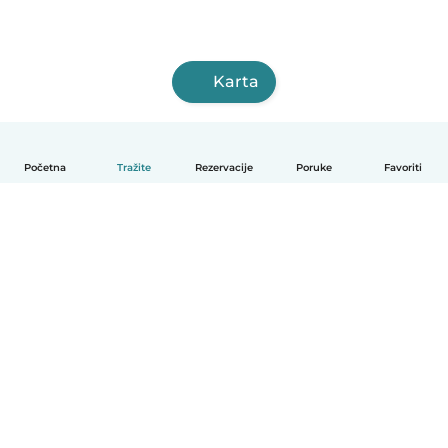
Karta
Početna
Tražite
Rezervacije
Poruke
Favoriti
Hrvatski
Način funkcioniranja
Pomoć
Uvjeti i privatnost
Cijene
Detalji tvrtke
Babysits za tvrtke
Standardi zajednice