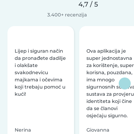
4,7 / 5
3.400+ recenzija
Lijep i siguran način
Ova aplikacija je
da pronađete dadilje
super jednostavna
i olakšate
za korištenje, super
svakodnevicu
korisna, pouzdana,
majkama i očevima
ima mnogo
koji trebaju pomoć u
sigurnosnih sustava
kući!
sustava za provjeru
identiteta koji čine
da se članovi
osjećaju sigurno.
Nerina
Giovanna