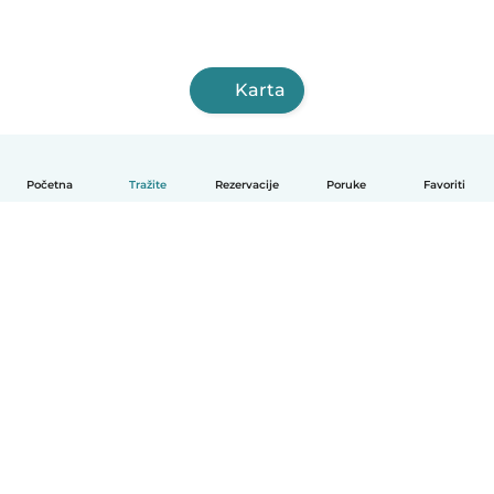
Karta
Početna
Tražite
Rezervacije
Poruke
Favoriti
Hrvatski
Način funkcioniranja
Pomoć
Uvjeti i privatnost
Cijene
Detalji tvrtke
Babysits za tvrtke
Standardi zajednice