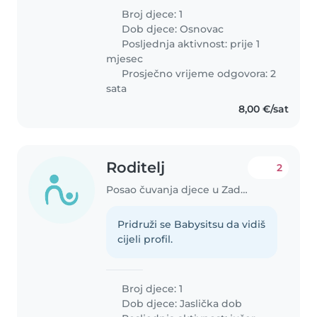
godišnju kćer. Ona je prijateljski
Broj djece: 1
raspoložena, sportski tip i voli
Dob djece:
Osnovac
pričati. Tražimo nekoga..
Posljednja aktivnost: prije 1
mjesec
Prosječno vrijeme odgovora: 2
sata
8,00 €/sat
Roditelj
2
Posao čuvanja djece u Zadar
Pridruži se Babysitsu da vidiš
cijeli profil.
Broj djece: 1
Dob djece:
Jaslička dob