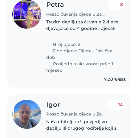
Petra
8
Posao čuvanja djece u Zadar
Trazim dadilju za čuvanje 2 djece,
djevojčice od 4 godine i dječaka
od 2 godine. Čuvanje je
potrebno kroz 7. i 8. mj. od 07:00
Broj djece: 2
do 14:00 od pon do pet.
Dob djece:
Dijete
•
Jaslička
Slobodno me kontaktirajte da..
dob
Posljednja aktivnost: prije 1
mjesec
7,00 €/sat
Igor
14
Posao čuvanja djece u Zadar
Naša obitelj traži povjerljivu
dadilju ili drugog roditelja koji se
može pobrinuti za našu 7