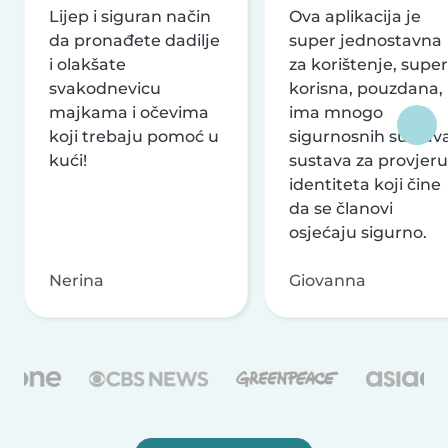
Lijep i siguran način
Ova aplikacija je
da pronađete dadilje
super jednostavna
i olakšate
za korištenje, super
svakodnevicu
korisna, pouzdana,
majkama i očevima
ima mnogo
koji trebaju pomoć u
sigurnosnih sustava
kući!
sustava za provjeru
identiteta koji čine
da se članovi
osjećaju sigurno.
Nerina
Giovanna