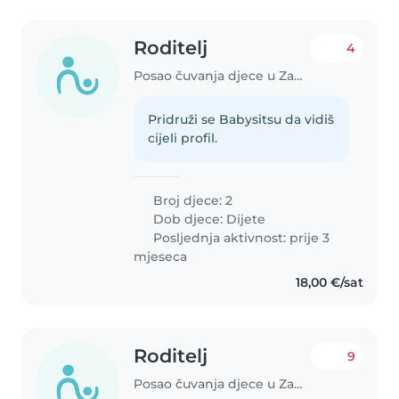
Roditelj
4
Posao čuvanja djece u Zadar
Pridruži se Babysitsu da vidiš
cijeli profil.
Broj djece: 2
Dob djece:
Dijete
Posljednja aktivnost: prije 3
mjeseca
18,00 €/sat
Roditelj
9
Posao čuvanja djece u Zadar