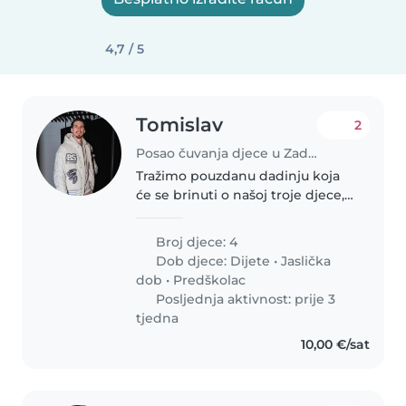
4,7 / 5
Tomislav
2
Posao čuvanja djece u Zadar
Tražimo pouzdanu dadinju koja
će se brinuti o našoj troje djece,
dvoje predškolaca i jednoga
mališana. Potrebna nam je
Broj djece: 4
dadilja koja je ugodna u
Dob djece:
Dijete
•
Jaslička
kuhanju(ponekad), obavljanju
dob
•
Predškolac
kućanskih..
Posljednja aktivnost: prije 3
tjedna
10,00 €/sat