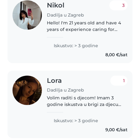
Nikol
3
Dadilja u Zagreb
Hello! I'm 21 years old and have 4
years of experience caring for
children of all ages, from
newborns to teenagers. I
Iskustvo: > 3 godine
worked full-time for two families
8,00 €/sat
in Germany, including caring..
Lora
1
Dadilja u Zagreb
Volim raditi s djecom! Imam 3
godine iskustva u brigi za djecu
predškolskog, osnovnoškolskog i
tinejdžerskog uzrasta. Trenutno
Iskustvo: > 3 godine
idem u srednju školu. Uživam u
9,00 €/sat
čitanju, jeziku, glazbi..