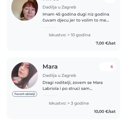
Dadilja u Zagreb
Imam 45 godina dugi niz godina
čuvam djecu jer to volim to me
veseli. Mama sam velikog sina.
Iskustvo: > 10 godina
7,00 €/sat
Mara
6
Dadilja u Zagreb
Dragi roditelji, zovem se Mara
Labriola i po struci sam
odgojiteljica rane i predškolske
Favorit obitelji
dobi. Završila sam preddiplomski
Iskustvo: > 3 godine
studij Ranog i predškolskog
10,00 €/sat
odgoja u Zadru, a trenutno sam..