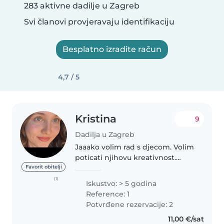
283 aktivne dadilje u Zagreb
Svi članovi provjeravaju identifikaciju
Besplatno izradite račun
4,7 / 5
Kristina
9
Dadilja u Zagreb
Jaaako volim rad s djecom. Volim
poticati njihovu kreativnost.
Igramo se pjesmom, crtanjem,
Favorit obitelji
modeliranjem, sviranjem itd.
(1)
Iskustvo: > 5 godina
Imam 4 godine iskustva u
Reference: 1
čuvanju djece svih uzrasta, a
Potvrđene rezervacije: 2
najviše..
11,00 €/sat