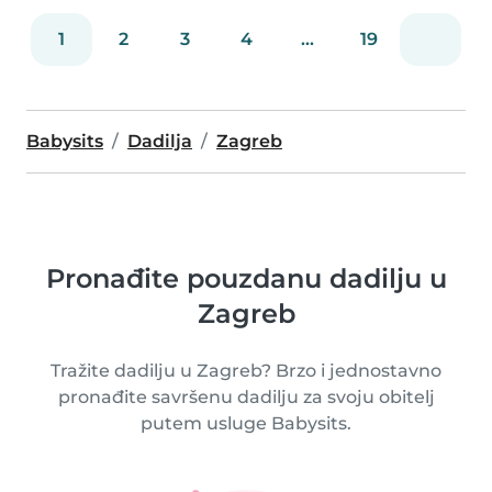
1
2
3
4
...
19
Babysits
Dadilja
Zagreb
Pronađite pouzdanu dadilju u
Zagreb
Tražite dadilju u Zagreb? Brzo i jednostavno
pronađite savršenu dadilju za svoju obitelj
putem usluge Babysits.