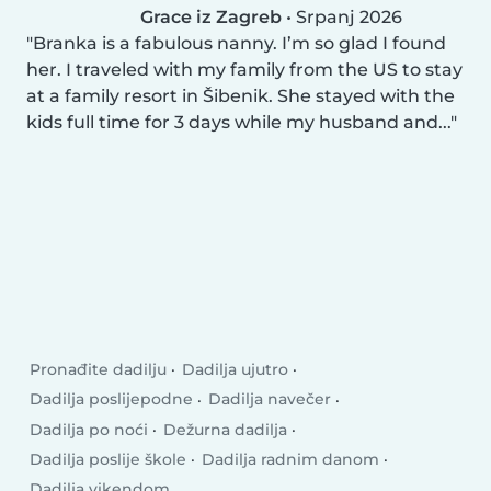
Grace iz Zagreb
•
Srpanj 2026
Branka is a fabulous nanny. I’m so glad I found
her. I traveled with my family from the US to stay
at a family resort in Šibenik. She stayed with the
kids full time for 3 days while my husband and...
Pronađite dadilju
Dadilja ujutro
Dadilja poslijepodne
Dadilja navečer
Dadilja po noći
Dežurna dadilja
Dadilja poslije škole
Dadilja radnim danom
Dadilja vikendom