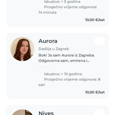
Iskustvo: > 5 godina
hrvatski jezik. Imam iskustvo
Prosječno vrijeme odgovora:
rada kao dadilja u Argentini..
14 minuta
10,00 €/sat
Aurora
Dadilja u Zagreb
Bok! Ja sam Aurora iz Zagreba.
Odgovorna sam, smirena i
strpljiva osoba koja jako voli
djecu i želi se u budućnosti
Iskustvo: > 10 godina
profesionalno baviti ovim
Prosječno vrijeme odgovora: 8
poslom, te planiram upisati
sati
program za..
10,00 €/sat
Nives