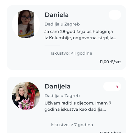
Daniela
Dadilja u Zagreb
Ja sam 28-godišnja psihologinja
iz Kolumbije, odgovorna, strpljiva
i posvećena dobrobiti djece.
Nastojim stvoriti sigurno, brižno i
Iskustvo: < 1 godine
ugodno okruženje u kojem se
11,00 €/sat
djeca mogu emocionalno,..
Danijela
4
Dadilja u Zagreb
Uživam raditi s djecom. Imam 7
godina iskustva kao dadilja,
uglavnom s bebama. Obrazovala
sam se u području ugostiteljstva i
Iskustvo: > 7 godina
posjedujem svoje vozilo i