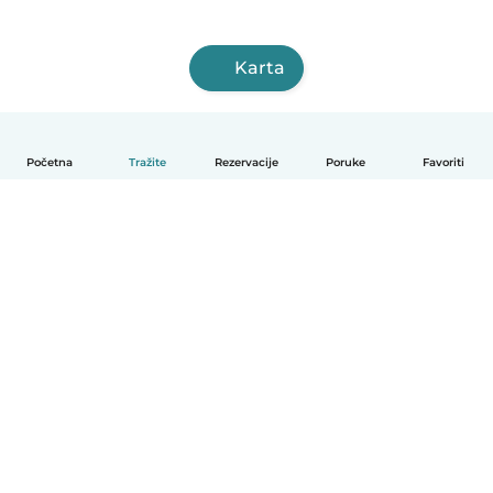
Karta
Početna
Tražite
Rezervacije
Poruke
Favoriti
Hrvatski
Način funkcioniranja
Pomoć
Uvjeti i privatnost
Cijene
Detalji tvrtke
Babysits za tvrtke
Standardi zajednice