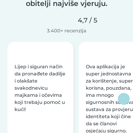
obitelji najviše vjeruju.
4,7 / 5
3.400+ recenzija
Lijep i siguran način
Ova aplikacija je
da pronađete dadilje
super jednostavna
i olakšate
za korištenje, super
svakodnevicu
korisna, pouzdana,
majkama i očevima
ima mnogo
koji trebaju pomoć u
sigurnosnih sustava
kući!
sustava za provjeru
identiteta koji čine
da se članovi
osjećaju sigurno.