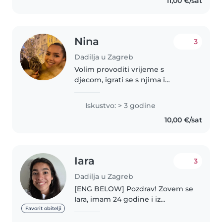
11,00 €/sat
vozačku dozvolu. Smatram se
odgovornom,..
Nina
3
Dadilja u Zagreb
Volim provoditi vrijeme s
djecom, igrati se s njima i
pomagati im u učenju. Na
kreativan način uvijek nastojim
Iskustvo: > 3 godine
stvoriti sigurno i zabavno
10,00 €/sat
okruženje. Ako tražite nekoga
tko će se brinuti..
Iara
3
Dadilja u Zagreb
[ENG BELOW] Pozdrav! Zovem se
Iara, imam 24 godine i iz
Argentine sam. Već godinu dana
Favorit obitelji
živim u Hrvatskoj i trenutno učim