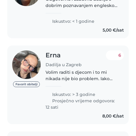
dobrim poznavanjem engleskog
i hrvatskog jezika. Volim čitati
djeci i igrati se s njima.
Iskustvo: < 1 godine
Udomaćem se s kuhanjem,
5,00 €/sat
kućanskim poslovima i pomoć u
školskom..
Erna
6
Dadilja u Zagreb
Volim raditi s djecom i to mi
nikada nije bio problem. Iako
trenutno pohađam fakultet,
Favorit obitelji
izdvojila bih svoje slobodno
Iskustvo: > 3 godine
vrijeme kako bi ga provodila s
Prosječno vrijeme odgovora:
djecom zato što uživam u tome,
12 sati
pogotovo..
8,00 €/sat