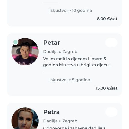
s teškoćama te imam dosta
iskustva u osmišljavanju
Iskustvo: > 10 godina
funkcionalnih aktivnosti za sve
8,00 €/sat
uzraste. Trenutno sam u fazi
odlaska..
Petar
Dadilja u Zagreb
Volim raditi s djecom i imam 5
godina iskustva u brigi za djecu
svih uzrasta. Specijaliziram se za
djecu s posebnim potrebama,
Iskustvo: > 5 godina
uključujući ADHD, autizam i
15,00 €/sat
druge stanja. Kao radni terapeut,..
Petra
Dadilja u Zagreb
Odgovorna i zabavna dadilja s