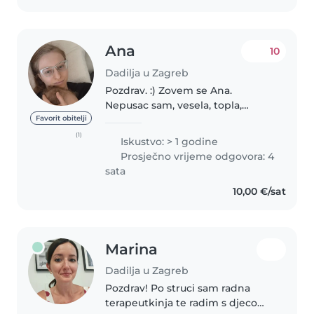
Ana
10
Dadilja u Zagreb
Pozdrav. :) Zovem se Ana.
Nepusac sam, vesela, topla,
empaticna i strpljiva s djecom.
Favorit obitelji
Znam smireno postaviti i odrzati
(1)
Iskustvo: > 1 godine
zdrave granice, a sigurnost djece
Prosječno vrijeme odgovora: 4
mi je na prvom mjestu. Do..
sata
10,00 €/sat
Marina
Dadilja u Zagreb
Pozdrav! Po struci sam radna
terapeutkinja te radim s djecom