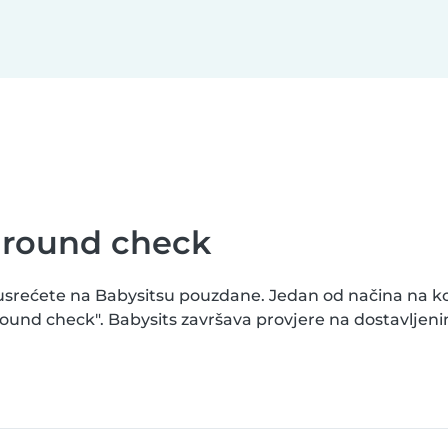
ground check
usrećete na Babysitsu pouzdane. Jedan od načina na koj
round check". Babysits završava provjere na dostavlj