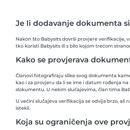
Je li dodavanje dokumenta s
Nakon što Babysits dovrši provjere verifikacije, 
tko koristi Babysits ili s bilo kojom trećom strano
Kako se provjerava dokumen
Članovi fotografiraju slike svog dokumenta kame
kao i za provjeru da li se ime i datum rođenj
dokumentu. U nekim slučajevima, član tima Bab
U većini slučajeva verifikacija se odvija brzo, al
istekli.
Koja su ograničenja ove prov