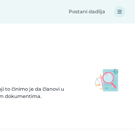
Postani dadilja
i to činimo je da članovi u
enim dokumentima.