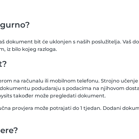
igurno?
vaš dokument bit će uklonjen s naših poslužitelja. Vaš d
m, iz bilo kojeg razloga.
t?
rom na računalu ili mobilnom telefonu. Strojno učenje 
a na dokumentu podudaraju s podacima na njihovom dost
ysits također može pregledati dokument.
i ručna provjera može potrajati do 1 tjedan. Dodani dokum
jere?