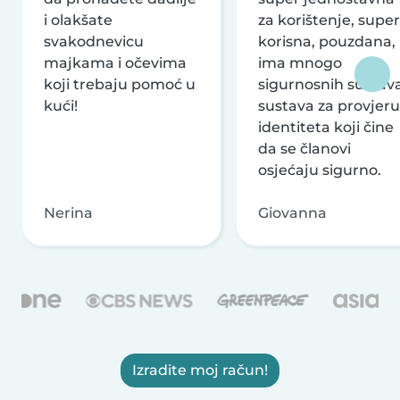
i olakšate
za korištenje, super
svakodnevicu
korisna, pouzdana,
majkama i očevima
ima mnogo
koji trebaju pomoć u
sigurnosnih sustava
kući!
sustava za provjeru
identiteta koji čine
da se članovi
osjećaju sigurno.
Nerina
Giovanna
Izradite moj račun!