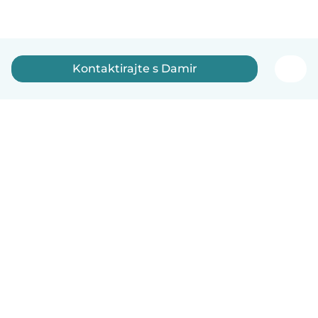
Kontaktirajte s Damir
Hrvatski
Način funkcioniranja
Pomoć
Uvjeti i privatnost
Cijene
Detalji tvrtke
Babysits za tvrtke
Standardi zajednice