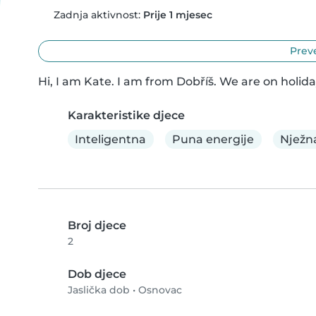
Zadnja aktivnost:
Prije 1 mjesec
Preve
Hi, I am Kate. I am from Dobříš. We are on holida
Karakteristike djece
Inteligentna
Puna energije
Nježn
Broj djece
2
Dob djece
Jaslička dob
•
Osnovac