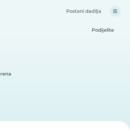
Postani dadilja
Podijelite
trena