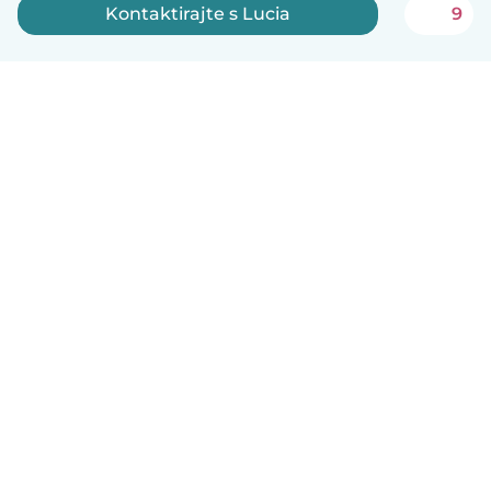
Kontaktirajte s Lucia
9
Hrvatski
Način funkcioniranja
Pomoć
Uvjeti i privatnost
Cijene
Detalji tvrtke
Babysits za tvrtke
Standardi zajednice