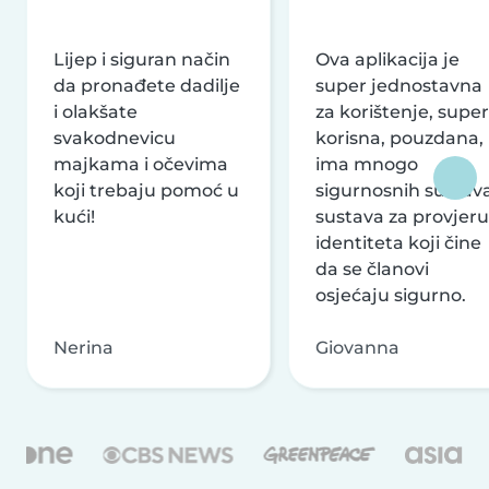
Lijep i siguran način
Ova aplikacija je
da pronađete dadilje
super jednostavna
i olakšate
za korištenje, super
svakodnevicu
korisna, pouzdana,
majkama i očevima
ima mnogo
koji trebaju pomoć u
sigurnosnih sustava
kući!
sustava za provjeru
identiteta koji čine
da se članovi
osjećaju sigurno.
Nerina
Giovanna