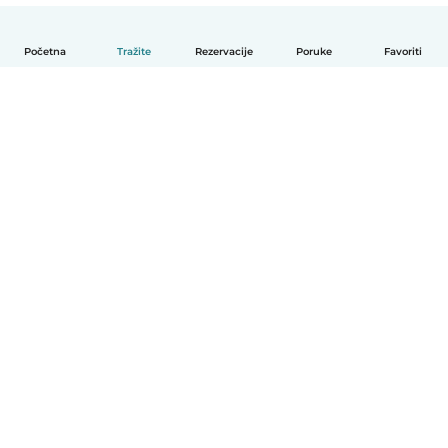
Početna
Tražite
Rezervacije
Poruke
Favoriti
Hrvatski
Način funkcioniranja
Pomoć
Uvjeti i privatnost
Cijene
Detalji tvrtke
Babysits za tvrtke
Standardi zajednice
© Babysits B.V.