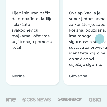
Lijep i siguran način
Ova aplikacija je
da pronađete dadilje
super jednostavna
i olakšate
za korištenje, super
svakodnevicu
korisna, pouzdana,
majkama i očevima
ima mnogo
koji trebaju pomoć u
sigurnosnih sustava
kući!
sustava za provjeru
identiteta koji čine
da se članovi
osjećaju sigurno.
Nerina
Giovanna