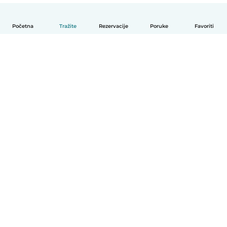
Početna
Tražite
Rezervacije
Poruke
Favoriti
Hrvatski
Način funkcioniranja
Pomoć
Uvjeti i privatnost
Cijene
Detalji tvrtke
Babysits za tvrtke
Standardi zajednice
© Babysits B.V.