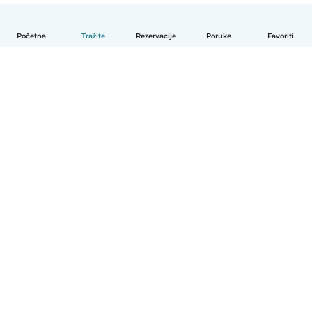
Početna
Tražite
Rezervacije
Poruke
Favoriti
Hrvatski
Način funkcioniranja
Pomoć
Uvjeti i privatnost
Cijene
Detalji tvrtke
Babysits za tvrtke
Standardi zajednice
© Babysits B.V.