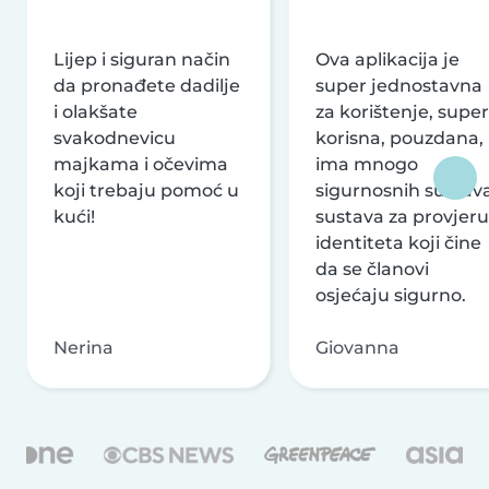
Lijep i siguran način
Ova aplikacija je
da pronađete dadilje
super jednostavna
i olakšate
za korištenje, super
svakodnevicu
korisna, pouzdana,
majkama i očevima
ima mnogo
koji trebaju pomoć u
sigurnosnih sustava
kući!
sustava za provjeru
identiteta koji čine
da se članovi
osjećaju sigurno.
Nerina
Giovanna