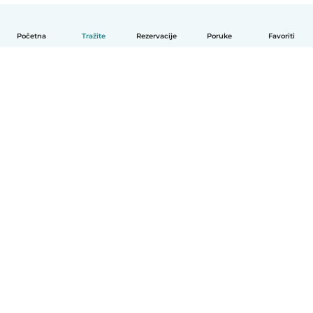
Početna
Tražite
Rezervacije
Poruke
Favoriti
Hrvatski
Način funkcioniranja
Pomoć
Uvjeti i privatnost
Cijene
Detalji tvrtke
Babysits za tvrtke
Standardi zajednice
© Babysits B.V.