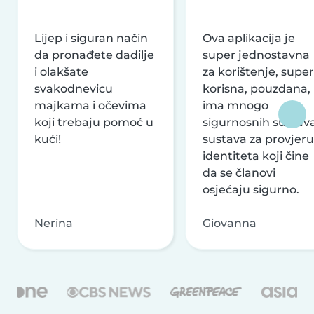
Lijep i siguran način
Ova aplikacija je
da pronađete dadilje
super jednostavna
i olakšate
za korištenje, super
svakodnevicu
korisna, pouzdana,
majkama i očevima
ima mnogo
koji trebaju pomoć u
sigurnosnih sustava
kući!
sustava za provjeru
identiteta koji čine
da se članovi
osjećaju sigurno.
Nerina
Giovanna