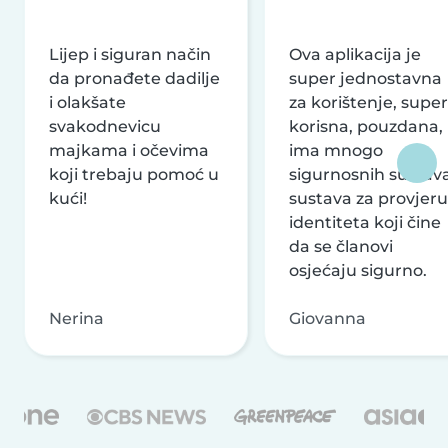
Lijep i siguran način
Ova aplikacija je
da pronađete dadilje
super jednostavna
i olakšate
za korištenje, super
svakodnevicu
korisna, pouzdana,
majkama i očevima
ima mnogo
koji trebaju pomoć u
sigurnosnih sustava
kući!
sustava za provjeru
identiteta koji čine
da se članovi
osjećaju sigurno.
Nerina
Giovanna