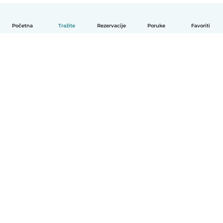
Početna
Tražite
Rezervacije
Poruke
Favoriti
Hrvatski
Način funkcioniranja
Pomoć
Uvjeti i privatnost
Cijene
Detalji tvrtke
Babysits za tvrtke
Standardi zajednice
© Babysits B.V.