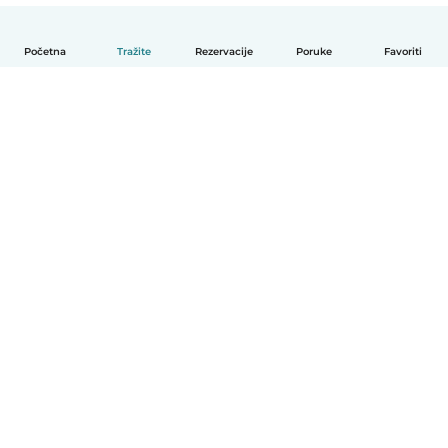
Početna
Tražite
Rezervacije
Poruke
Favoriti
Hrvatski
Način funkcioniranja
Pomoć
Uvjeti i privatnost
Cijene
Detalji tvrtke
Babysits za tvrtke
Standardi zajednice
© Babysits B.V.