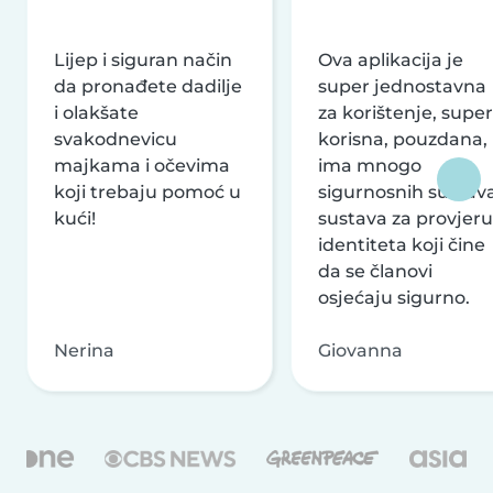
Lijep i siguran način
Ova aplikacija je
da pronađete dadilje
super jednostavna
i olakšate
za korištenje, super
svakodnevicu
korisna, pouzdana,
majkama i očevima
ima mnogo
koji trebaju pomoć u
sigurnosnih sustava
kući!
sustava za provjeru
identiteta koji čine
da se članovi
osjećaju sigurno.
Nerina
Giovanna