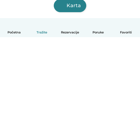
Karta
Početna
Tražite
Rezervacije
Poruke
Favoriti
Hrvatski
Način funkcioniranja
Pomoć
Uvjeti i privatnost
Cijene
Detalji tvrtke
Babysits za tvrtke
Standardi zajednice