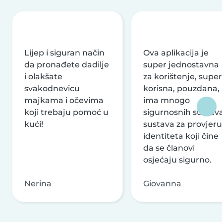
Lijep i siguran način
Ova aplikacija je
da pronađete dadilje
super jednostavna
i olakšate
za korištenje, super
svakodnevicu
korisna, pouzdana,
majkama i očevima
ima mnogo
koji trebaju pomoć u
sigurnosnih sustava
kući!
sustava za provjeru
identiteta koji čine
da se članovi
osjećaju sigurno.
Nerina
Giovanna