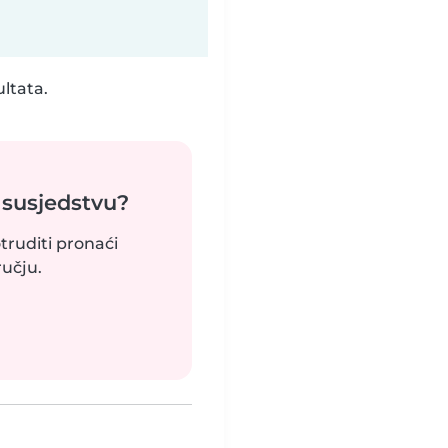
ultata.
 susjedstvu?
truditi pronaći
učju.