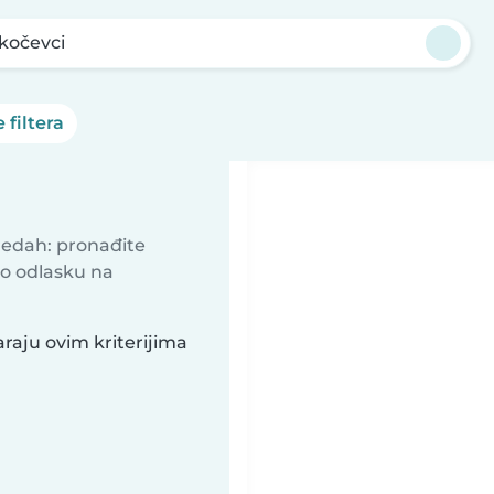
kočevci
 filtera
predah: pronađite
 o odlasku na
raju ovim kriterijima