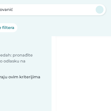
ovanić
 filtera
predah: pronađite
 o odlasku na
aju ovim kriterijima