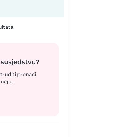
ultata.
 susjedstvu?
truditi pronaći
učju.