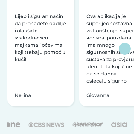
Lijep i siguran način
Ova aplikacija je
da pronađete dadilje
super jednostavna
i olakšate
za korištenje, super
svakodnevicu
korisna, pouzdana,
majkama i očevima
ima mnogo
koji trebaju pomoć u
sigurnosnih sustava
kući!
sustava za provjeru
identiteta koji čine
da se članovi
osjećaju sigurno.
Nerina
Giovanna