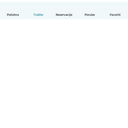
Početna
Tražite
Rezervacije
Poruke
Favoriti
Hrvatski
Način funkcioniranja
Pomoć
Uvjeti i privatnost
Cijene
Detalji tvrtke
Babysits za tvrtke
Standardi zajednice
© Babysits B.V.