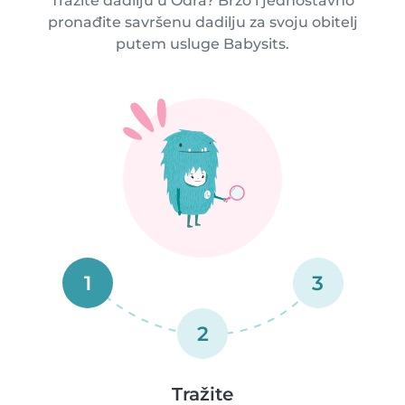
Tražite dadilju u Odra? Brzo i jednostavno
pronađite savršenu dadilju za svoju obitelj
putem usluge Babysits.
1
3
2
Tražite