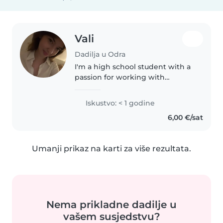
Vali
Dadilja u Odra
I'm a high school student with a
passion for working with
children. I have experience
caring for babies, toddlers, and
Iskustvo: < 1 godine
preschoolers, and I'm
6,00 €/sat
comfortable with pets, chores,
and helping..
Umanji prikaz na karti za više rezultata.
Nema prikladne dadilje u
vašem susjedstvu?