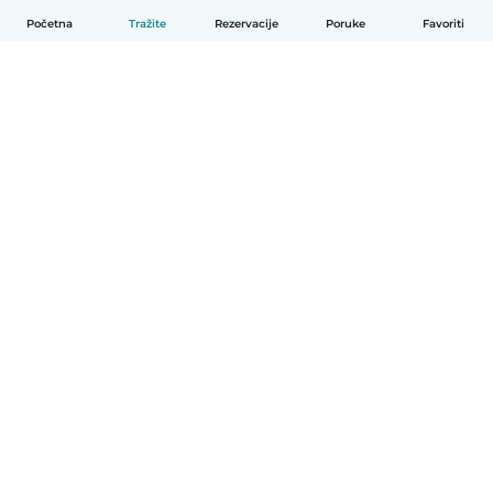
Početna
Tražite
Rezervacije
Poruke
Favoriti
Hrvatski
Način funkcioniranja
Pomoć
Uvjeti i privatnost
Cijene
Detalji tvrtke
Babysits za tvrtke
Standardi zajednice
© Babysits B.V.