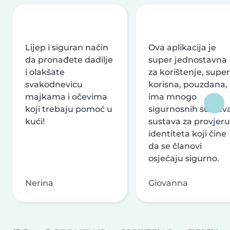
Lijep i siguran način
Ova aplikacija je
da pronađete dadilje
super jednostavna
i olakšate
za korištenje, super
svakodnevicu
korisna, pouzdana,
majkama i očevima
ima mnogo
koji trebaju pomoć u
sigurnosnih sustava
kući!
sustava za provjeru
identiteta koji čine
da se članovi
osjećaju sigurno.
Nerina
Giovanna