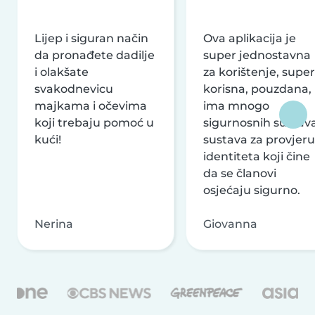
Lijep i siguran način
Ova aplikacija je
da pronađete dadilje
super jednostavna
i olakšate
za korištenje, super
svakodnevicu
korisna, pouzdana,
majkama i očevima
ima mnogo
koji trebaju pomoć u
sigurnosnih sustava
kući!
sustava za provjeru
identiteta koji čine
da se članovi
osjećaju sigurno.
Nerina
Giovanna