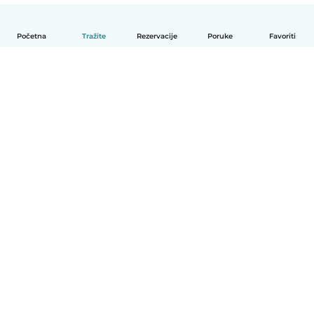
Početna
Tražite
Rezervacije
Poruke
Favoriti
Hrvatski
Način funkcioniranja
Pomoć
Uvjeti i privatnost
Cijene
Detalji tvrtke
Babysits za tvrtke
Standardi zajednice
© Babysits B.V.