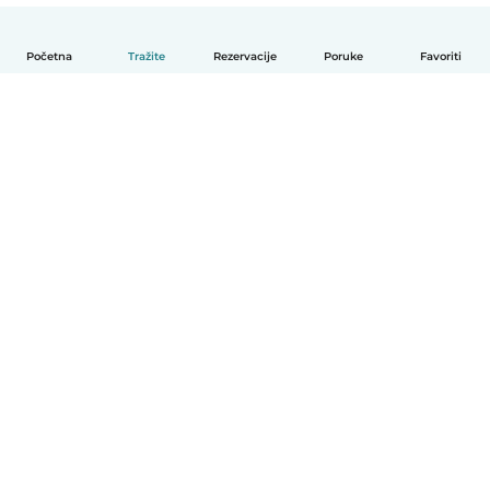
Početna
Tražite
Rezervacije
Poruke
Favoriti
Hrvatski
Način funkcioniranja
Pomoć
Uvjeti i privatnost
Cijene
Detalji tvrtke
Babysits za tvrtke
Standardi zajednice
© Babysits B.V.