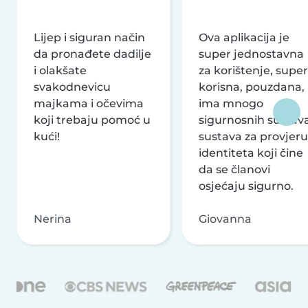
Lijep i siguran način
Ova aplikacija je
da pronađete dadilje
super jednostavna
i olakšate
za korištenje, super
svakodnevicu
korisna, pouzdana,
majkama i očevima
ima mnogo
koji trebaju pomoć u
sigurnosnih sustava
kući!
sustava za provjeru
identiteta koji čine
da se članovi
osjećaju sigurno.
Nerina
Giovanna