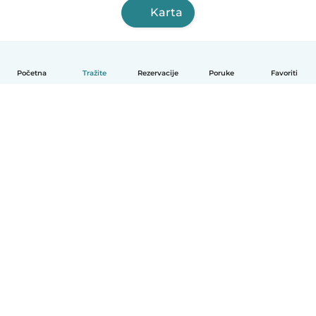
Karta
Početna
Tražite
Rezervacije
Poruke
Favoriti
Hrvatski
Način funkcioniranja
Pomoć
Uvjeti i privatnost
Cijene
Detalji tvrtke
Babysits za tvrtke
Standardi zajednice