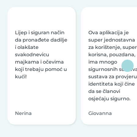
Lijep i siguran način
Ova aplikacija je
da pronađete dadilje
super jednostavna
i olakšate
za korištenje, super
svakodnevicu
korisna, pouzdana,
majkama i očevima
ima mnogo
koji trebaju pomoć u
sigurnosnih sustava
kući!
sustava za provjeru
identiteta koji čine
da se članovi
osjećaju sigurno.
Nerina
Giovanna