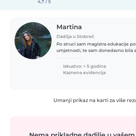
4,7 / 5
Martina
Dadilja u Stobreč
Po struci sam magistra edukacije povi
umjetnosti, te sam donedavno bila 
muzejski pedagog. Iza mene je više od 13 godina radnog
iskustva, a od toga je..
Iskustvo: > 5 godina
Kaznena evidencija
Umanji prikaz na karti za više rez
Nema prikladne dadilje u vašem