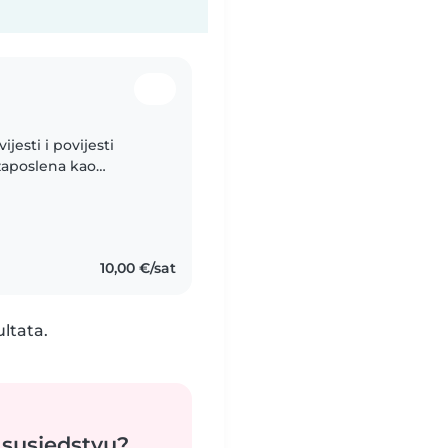
jesti i povijesti
zaposlena kao
10,00 €/sat
ultata.
 susjedstvu?