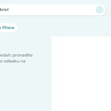
breč
 filtera
predah: pronađite
 o odlasku na