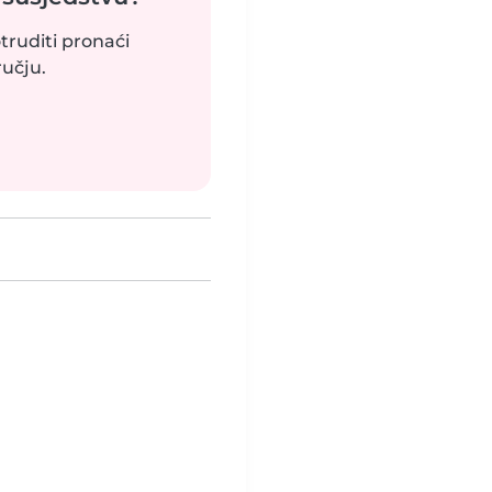
truditi pronaći
učju.