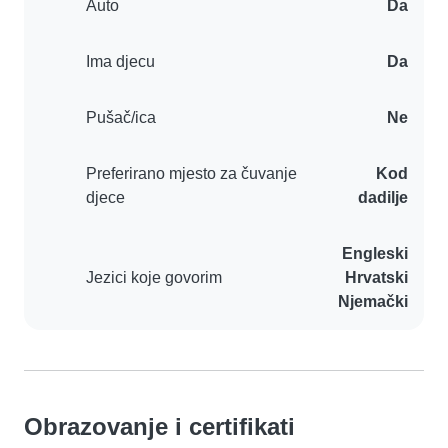
Auto
Da
Ima djecu
Da
Pušač/ica
Ne
Preferirano mjesto za čuvanje
Kod
djece
dadilje
Engleski
Jezici koje govorim
Hrvatski
Njemački
Obrazovanje i certifikati