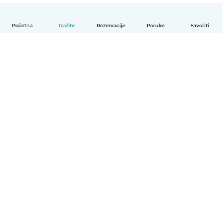
Početna
Tražite
Rezervacije
Poruke
Favoriti
Hrvatski
Način funkcioniranja
Pomoć
Uvjeti i privatnost
Cijene
Detalji tvrtke
Babysits za tvrtke
Standardi zajednice
© Babysits B.V.