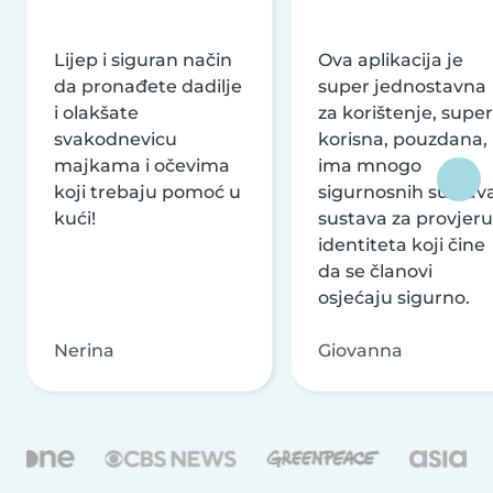
Lijep i siguran način
Ova aplikacija je
da pronađete dadilje
super jednostavna
i olakšate
za korištenje, super
svakodnevicu
korisna, pouzdana,
majkama i očevima
ima mnogo
koji trebaju pomoć u
sigurnosnih sustava
kući!
sustava za provjeru
identiteta koji čine
da se članovi
osjećaju sigurno.
Nerina
Giovanna