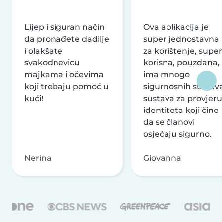
Lijep i siguran način
Ova aplikacija je
da pronađete dadilje
super jednostavna
i olakšate
za korištenje, super
svakodnevicu
korisna, pouzdana,
majkama i očevima
ima mnogo
koji trebaju pomoć u
sigurnosnih sustava
kući!
sustava za provjeru
identiteta koji čine
da se članovi
osjećaju sigurno.
Nerina
Giovanna