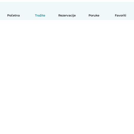
Početna
Tražite
Rezervacije
Poruke
Favoriti
Hrvatski
Način funkcioniranja
Pomoć
Uvjeti i privatnost
Cijene
Detalji tvrtke
Babysits za tvrtke
Standardi zajednice
© Babysits B.V.