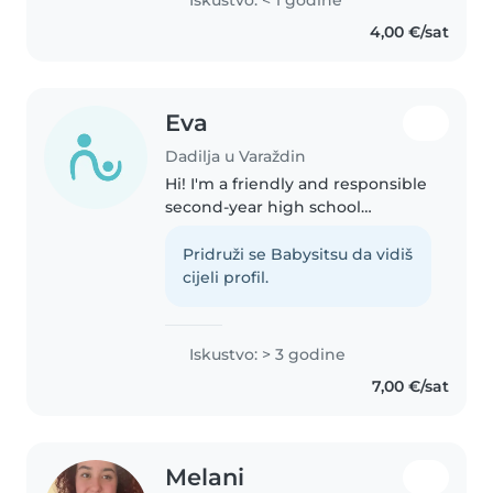
osobama s invaliditetom
4,00 €/sat
(intelektualne
poteškoće,cerebralna..
Eva
Dadilja u Varaždin
Hi! I'm a friendly and responsible
second-year high school
student. I come from a big
family, so I've been around
Pridruži se Babysitsu da vidiš
children my whole life and have
cijeli profil.
a lot of experience caring for
them...
Iskustvo: > 3 godine
7,00 €/sat
Melani