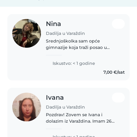
Nina
Dadilja u Varaždin
Srednjoškolka sam opće
gimnazije koja traži posao u
popodnevnim satima. Mogu
odrađivati svakakve poslove
Iskustvo: < 1 godine
prema dogovoru. Kuham, pečem
7,00 €/sat
kolače i tečno pričam engleski
jezik, a znam osnove..
Ivana
Dadilja u Varaždin
Pozdrav! Zovem se Ivana i
dolazim iz Varaždina. Imam 26
godina,po zanimanju sam tajnica.
Radim kao čistačica i asistentica
Iskustvo: < 1 godine