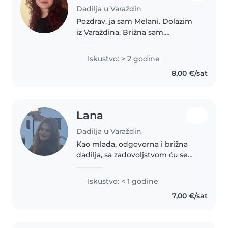
Dadilja u Varaždin
Pozdrav, ja sam Melani. Dolazim
iz Varaždina. Brižna sam,
kreativna, jednostavna i djeca
me obozavaju. Javi se ako trebaš
Iskustvo: > 2 godine
čuvanje!🙂
8,00 €/sat
Lana
Dadilja u Varaždin
Kao mlada, odgovorna i brižna
dadilja, sa zadovoljstvom ću se
pobrinuti za Vaše dijete. Iako
nemam formalnog iskustva u
Iskustvo: < 1 godine
čuvanju djece, vrlo sam vješta u
7,00 €/sat
aktivnostima poput crtanja,..