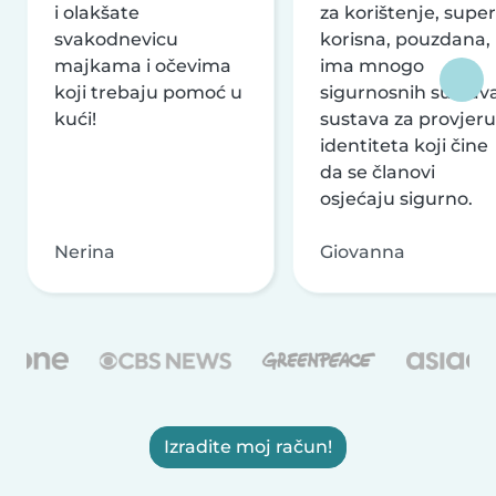
i olakšate
za korištenje, super
svakodnevicu
korisna, pouzdana,
majkama i očevima
ima mnogo
koji trebaju pomoć u
sigurnosnih sustava
kući!
sustava za provjeru
identiteta koji čine
da se članovi
osjećaju sigurno.
Nerina
Giovanna
Izradite moj račun!