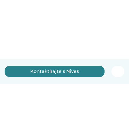
Kontaktirajte s Nives
Hrvatski