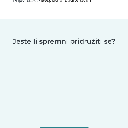
•
Besplatno izradite račun
Prijavi člana
Jeste li spremni pridružiti se?