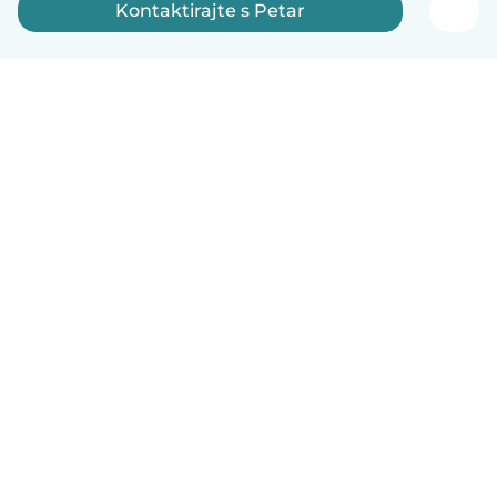
Kontaktirajte s Petar
Hrvatski
Način funkcioniranja
Pomoć
Uvjeti i privatnost
Cijene
Detalji tvrtke
Babysits za tvrtke
Standardi zajednice