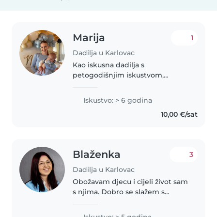
Marija
1
Dadilja u Karlovac
Kao iskusna dadilja s
petogodišnjim iskustvom,
posjedujem izuzetne
komunikacijske i organizacijske
Iskustvo: > 6 godina
vještine koje su ključne za
10,00 €/sat
uspješno upravljanje
svakodnevnim obavezama i
potrebama..
Blaženka
3
Dadilja u Karlovac
Obožavam djecu i cijeli život sam
s njima. Dobro se slažem s
djecom bilo kojeg uzrasta, s
njima provodim što više
Iskustvo: > 5 godina