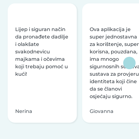
Lijep i siguran način
Ova aplikacija je
da pronađete dadilje
super jednostavna
i olakšate
za korištenje, super
svakodnevicu
korisna, pouzdana,
majkama i očevima
ima mnogo
koji trebaju pomoć u
sigurnosnih sustava
kući!
sustava za provjeru
identiteta koji čine
da se članovi
osjećaju sigurno.
Nerina
Giovanna