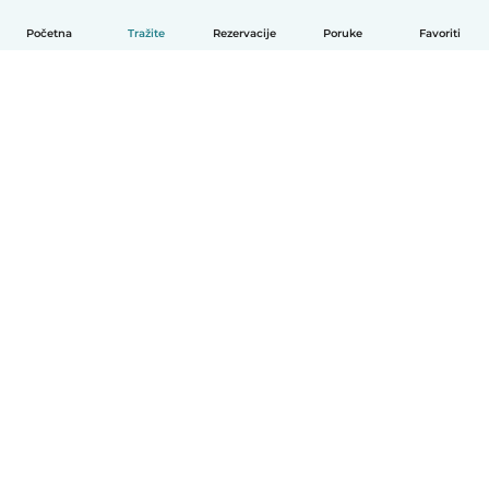
Početna
Tražite
Rezervacije
Poruke
Favoriti
Hrvatski
Način funkcioniranja
Pomoć
Uvjeti i privatnost
Cijene
Detalji tvrtke
Babysits za tvrtke
Standardi zajednice
© Babysits B.V.