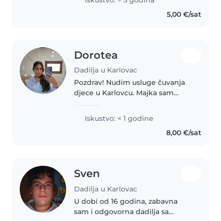
ispunjenog vremena za bilo što.
5,00 €/sat
Starijoj djeci mogu pomoći oko
zadaće..
Dorotea
Dadilja u Karlovac
Pozdrav! Nudim usluge čuvanja
djece u Karlovcu. Majka sam
četveromjesečne bebe i nudim
čuvanje djece u toplom,
Iskustvo: < 1 godine
sigurnom i obiteljskom
8,00 €/sat
okruženju svog doma. Dijete
koje bih čuvala boravilo..
Sven
Dadilja u Karlovac
U dobi od 16 godina, zabavna
sam i odgovorna dadilja sa