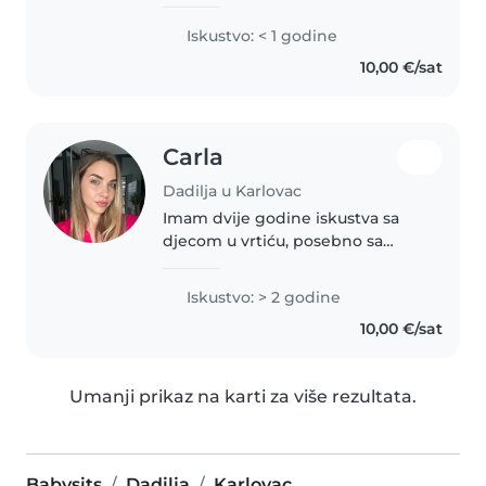
sportskim sklonostima. Iako
nemam prethodnog iskustva u
Iskustvo: < 1 godine
brizi za djecu, trenutno idem u
10,00 €/sat
kuharsku školu i voljna sam učiti
kako..
Carla
Dadilja u Karlovac
Imam dvije godine iskustva sa
djecom u vrtiću, posebno sa
djecom jasličke dobi. Imam
diplomu VSS ekonomije i ove
Iskustvo: > 2 godine
godine upisujem fakultet Ranog
10,00 €/sat
i predškolskog odgoja.
Kontaktirajte..
Umanji prikaz na karti za više rezultata.
Babysits
Dadilja
Karlovac