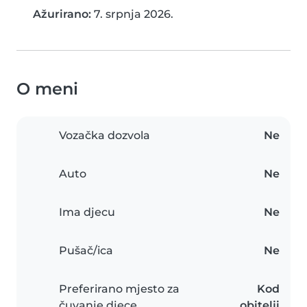
Ažurirano:
7. srpnja 2026.
O meni
Vozačka dozvola
Ne
Auto
Ne
Ima djecu
Ne
Pušač/ica
Ne
Preferirano mjesto za
Kod
čuvanje djece
obitelji