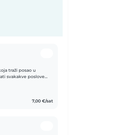
ja traži posao u
ti svakakve poslove
ače i tečno pričam
7,00 €/sat