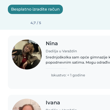
Besplatno izradite račun
4,7 / 5
Nina
Dadilja u Varaždin
Srednjoškolka sam opće gimnazije ko
popodnevnim satima. Mogu odrađiva
prema dogovoru. Kuham, pečem kol
engleski jezik, a znam osnove..
Iskustvo: < 1 godine
Ivana