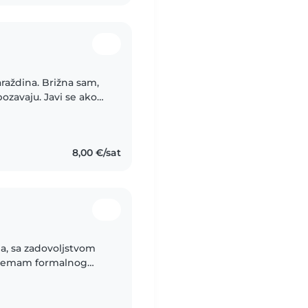
araždina. Brižna sam,
ozavaju. Javi se ako
8,00 €/sat
ja, sa zadovoljstvom
ko nemam formalnog
ješta u aktivnostima