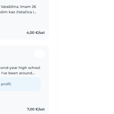
dim kao čistačica i
 (intelektualne
4,00 €/sat
econd-year high school
o I've been around
ot of experience
profil.
7,00 €/sat