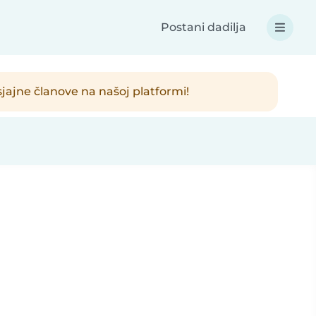
Postani dadilja
sjajne članove na našoj platformi!