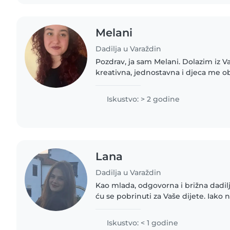
Melani
Dadilja u Varaždin
Pozdrav, ja sam Melani. Dolazim iz V
kreativna, jednostavna i djeca me ob
trebaš čuvanje!🙂
Iskustvo: > 2 godine
Lana
Dadilja u Varaždin
Kao mlada, odgovorna i brižna dadil
ću se pobrinuti za Vaše dijete. Ia
iskustva u čuvanju djece, vrlo sam v
poput crtanja,..
Iskustvo: < 1 godine