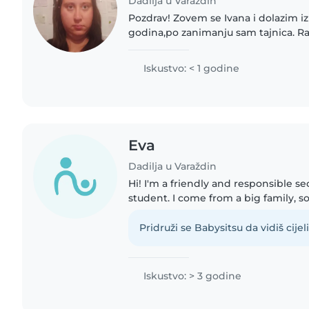
Dadilja u Varaždin
Pozdrav! Zovem se Ivana i dolazim iz Varaždina. Imam 26
godina,po zanimanju sam tajnica. Ra
asistentica osobama s invaliditetom
poteškoće,cerebralna..
Iskustvo: < 1 godine
Eva
Dadilja u Varaždin
Hi! I'm a friendly and responsible s
student. I come from a big family, s
children my whole life and have a l
caring for them...
Pridruži se Babysitsu da vidiš cijeli 
Iskustvo: > 3 godine