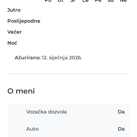
Po
Ut
Sr
Če
Pe
Su
Ne
Jutro
Poslijepodne
Večer
Noć
Ažurirano:
12. siječnja 2026.
O meni
Vozačka dozvola
Da
Auto
Da