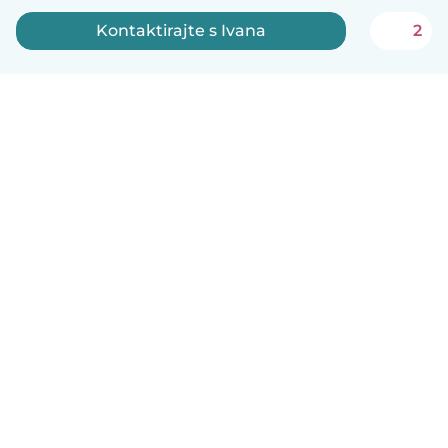
Kontaktirajte s Ivana
2
Hrvatski
Način funkcioniranja
Pomoć
Uvjeti i privatnost
Cijene
Detalji tvrtke
Babysits za tvrtke
Standardi zajednice